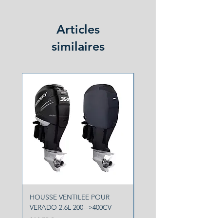
Articles
similaires
NOUVEAU
HOUSSE VENTILEE POUR
HOUSSE VENTILEE YA
VERADO 2.6L 200-->400CV
F150 F200