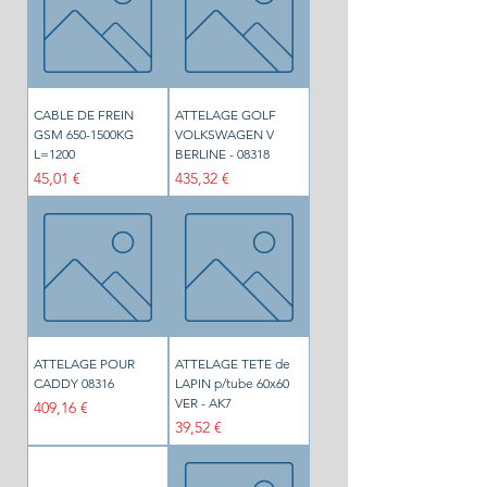
CABLE DE FREIN
ATTELAGE GOLF
GSM 650-1500KG
VOLKSWAGEN V
L=1200
BERLINE - 08318
Prix
Prix
45,01 €
435,32 €
ATTELAGE POUR
ATTELAGE TETE de
CADDY 08316
LAPIN p/tube 60x60
VER - AK7
Prix
409,16 €
Prix
39,52 €