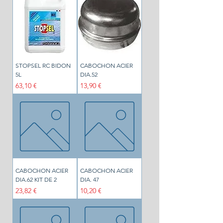
STOPSEL RC BIDON
CABOCHON ACIER
5L
DIA.52
Prix
Prix
63,10 €
13,90 €
CABOCHON ACIER
CABOCHON ACIER
DIA.62 KIT DE 2
DIA. 47
Prix
Prix
23,82 €
10,20 €