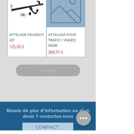
ATTELAGE PEUGEOT
ATTELAGE POUR
207
TRAFIC+ VIVARO
04248
Prix
125,00 €
Prix
368,97 €
Voir plus
Besoin de plus d'information ou d'un
devis ? contactez-nous
CONTACT