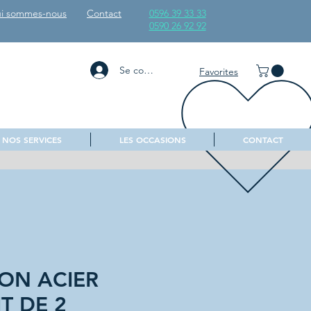
i sommes-nous
Contact
0596 39 33 33
0590 26 92 92
Se connecter
Favorites
NOS SERVICES
LES OCCASIONS
CONTACT
ON ACIER
IT DE 2