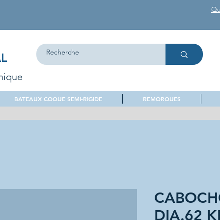
Qu
L
nique
BATEAUX COQUE SEMI-RIGIDE
REMORQUES
CABOCH
DIA.62 K