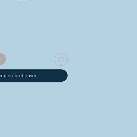
r
mander et payer