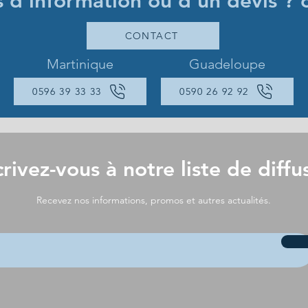
s d'information ou d'un devis ? 
CONTACT
Martinique
Guadeloupe
0596 39 33 33
0590 26 92 92
crivez-vous à notre liste de diffu
Recevez nos informations, promos et autres actualités.