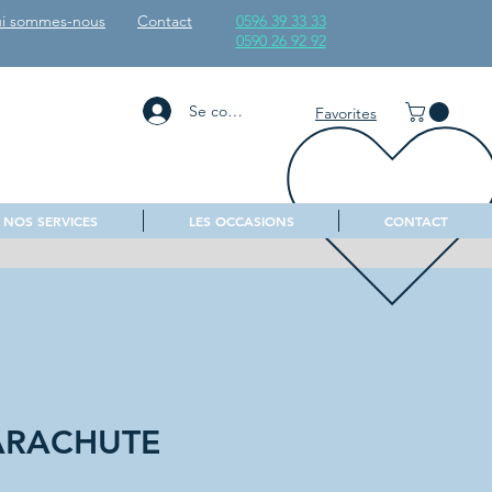
i sommes-nous
Contact
0596 39 33 33
0590 26 92 92
Se connecter
Favorites
NOS SERVICES
LES OCCASIONS
CONTACT
ARACHUTE