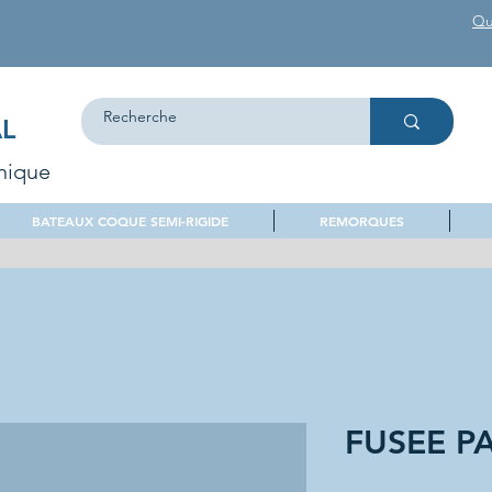
Qu
L
nique
BATEAUX COQUE SEMI-RIGIDE
REMORQUES
FUSEE P