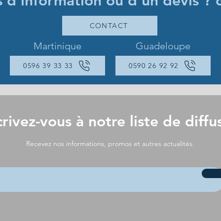
s d'information ou d'un devis ? 
CONTACT
Martinique
Guadeloupe
0596 39 33 33
0590 26 92 92
crivez-vous à notre liste de diffu
Recevez nos informations, promos et autres actualités.