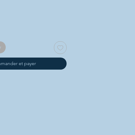
r
mander et payer