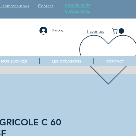
i sommes-nous
Contact
0596 39 33 33
0590 26 92 92
Se connecter
Favorites
NOS SERVICES
LES OCCASIONS
CONTACT
AGRICOLE C 60
SF