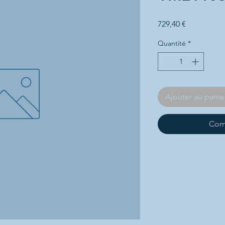
Prix
729,40 €
Quantité
*
Ajouter au panie
Com