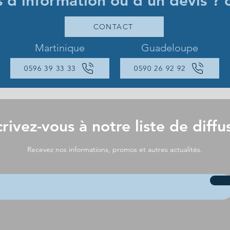
s d'information ou d'un devis ? 
CONTACT
Martinique
Guadeloupe
0596 39 33 33
0590 26 92 92
crivez-vous à notre liste de diffu
Recevez nos informations, promos et autres actualités.