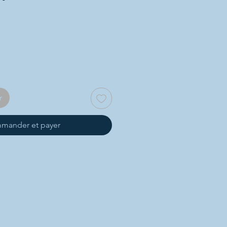
r
mander et payer