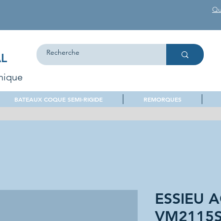
Qu
L
nique
BATEAUX COQUE SEMI-RIGIDE
REMORQUES
ESSIEU 
VM2115