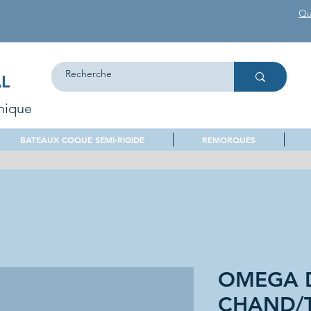
Qu
L
nique
BATEAUX COQUE SEMI-RIGIDE
REMORQUES
OMEGA D
CHAND/T