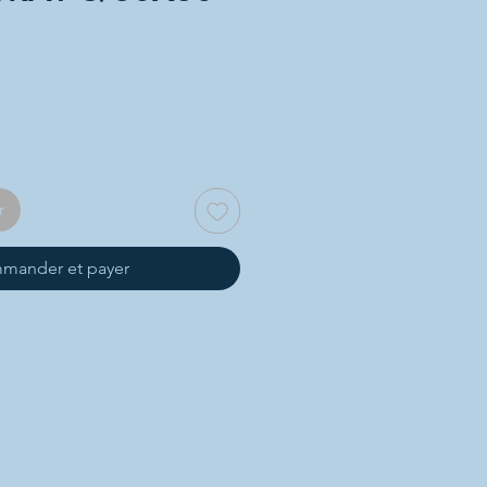
r
mander et payer