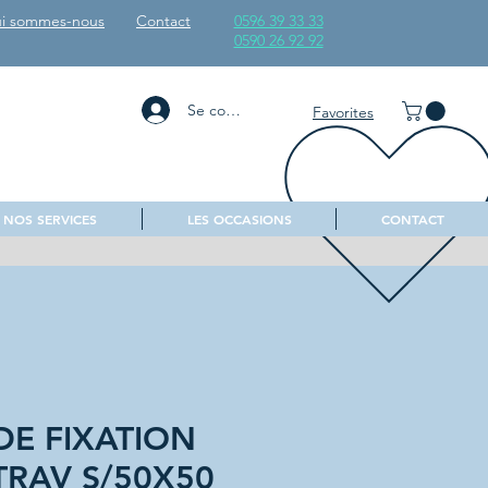
i sommes-nous
Contact
0596 39 33 33
0590 26 92 92
Se connecter
Favorites
NOS SERVICES
LES OCCASIONS
CONTACT
E FIXATION
RAV S/50X50