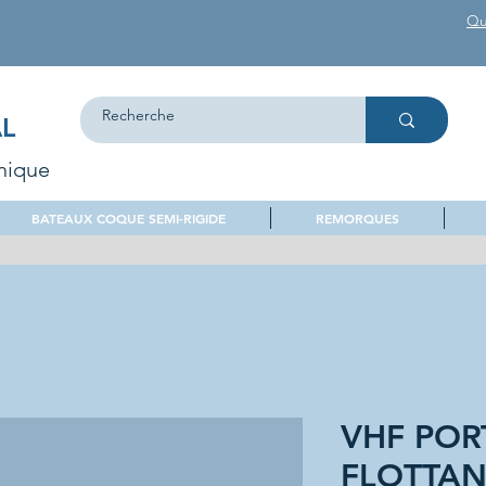
Qu
L
nique
BATEAUX COQUE SEMI-RIGIDE
REMORQUES
VHF POR
FLOTTAN