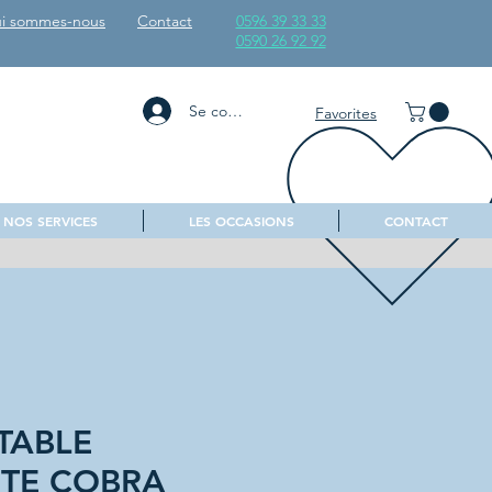
i sommes-nous
Contact
0596 39 33 33
0590 26 92 92
Se connecter
Favorites
NOS SERVICES
LES OCCASIONS
CONTACT
TABLE
TE COBRA