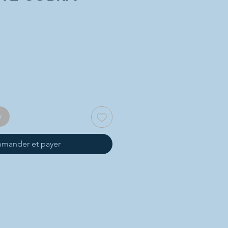
r
mander et payer