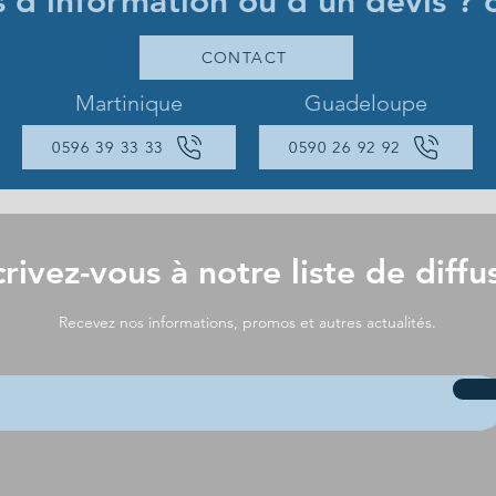
s d'information ou d'un devis ? 
CONTACT
Martinique
Guadeloupe
0596 39 33 33
0590 26 92 92
crivez-vous à notre liste de diffu
Recevez nos informations, promos et autres actualités.