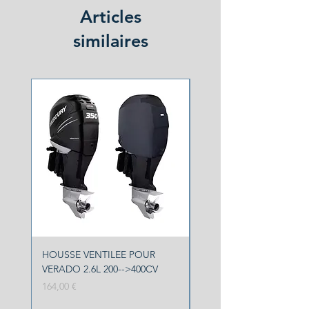
Articles
similaires
NOUVEAU
HOUSSE VENTILEE POUR
HOUSSE VENTILEE YA
VERADO 2.6L 200-->400CV
F150 F200
Prix
Prix original
164,00 €
113,00 €