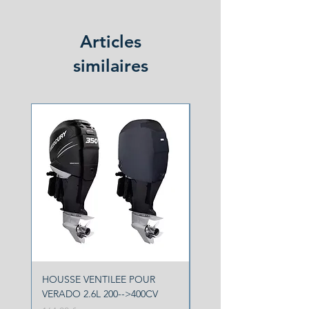
Articles
similaires
NOUVEAU
HOUSSE VENTILEE POUR
HOUSSE VENTILEE YA
VERADO 2.6L 200-->400CV
F150 F200